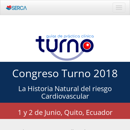
Activ
naveg
Congreso Turno 2018
La Historia Natural del riesgo
Cardiovascular
1 y 2 de Junio, Quito, Ecuador