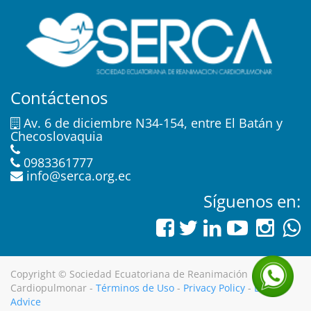
Contáctenos
Av. 6 de diciembre N34-154, entre El Batán y
Checoslovaquia
0983361777
info@serca.org.ec
Síguenos en:
Copyright ©
Sociedad Ecuatoriana de Reanimación
Cardiopulmonar
-
Términos de Uso
-
Privacy Policy
-
Legal
Advice