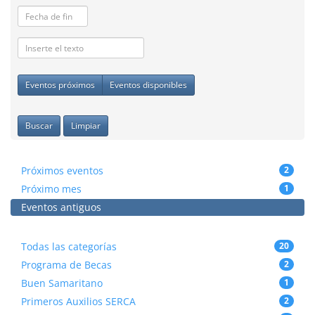
Eventos próximos
Eventos disponibles
Buscar
Limpiar
Próximos eventos
2
Próximo mes
1
Eventos antiguos
Todas las categorías
20
Programa de Becas
2
Buen Samaritano
1
Primeros Auxilios SERCA
2