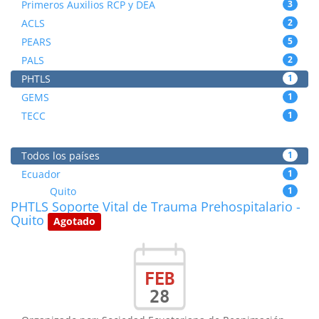
Primeros Auxilios RCP y DEA
3
ACLS
2
PEARS
5
PALS
2
PHTLS
1
GEMS
1
TECC
1
Todos los países
1
Ecuador
1
Quito
1
PHTLS Soporte Vital de Trauma Prehospitalario -
Quito
Agotado
FEB
28