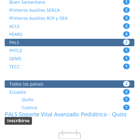
Buen Samaritano
1
Primeros Auxilios SERCA
2
Primeros Auxilios RCP y DEA
3
ACLS
2
PEARS
4
PALS
2
PHTLS
1
GEMS
1
TECC
1
Todos los países
2
Ecuador
2
Quito
1
Cuenca
1
PALS Soporte Vital Avanzado Pediátrico - Quito
Inscribirse