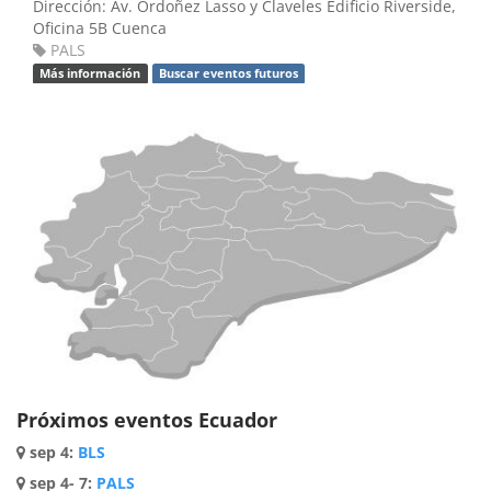
Dirección:
Av. Ordoñez Lasso y Claveles
Edificio Riverside,
Oficina 5B
Cuenca
PALS
Más información
Buscar eventos futuros
Próximos eventos Ecuador
sep 4
:
BLS
sep 4- 7
:
PALS