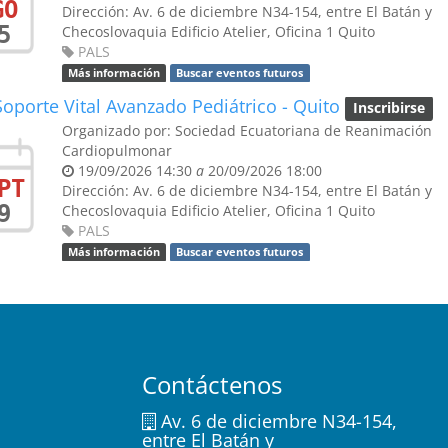
GO
Dirección:
Av. 6 de diciembre N34-154, entre El Batán y
5
Checoslovaquia
Edificio Atelier, Oficina 1
Quito
PALS
Más información
Buscar eventos futuros
oporte Vital Avanzado Pediátrico - Quito
Inscribirse
Organizado por:
Sociedad Ecuatoriana de Reanimación
Cardiopulmonar
19/09/2026 14:30
a
20/09/2026 18:00
PT
Dirección:
Av. 6 de diciembre N34-154, entre El Batán y
9
Checoslovaquia
Edificio Atelier, Oficina 1
Quito
PALS
Más información
Buscar eventos futuros
Contáctenos
Av. 6 de diciembre N34-154,
entre El Batán y