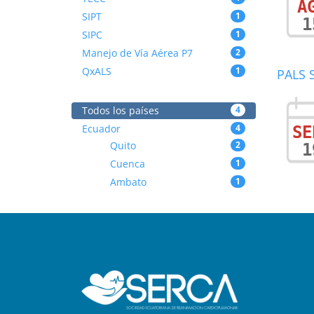
A
SIPT
1
1
SIPC
1
Manejo de Vía Aérea P7
2
QxALS
1
PALS S
Todos los países
4
Ecuador
4
SE
Quito
2
1
Cuenca
1
Ambato
1