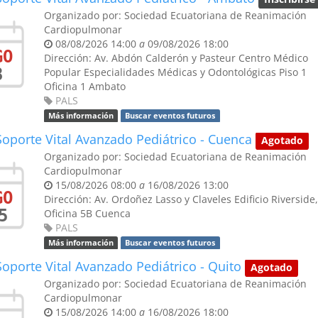
Organizado por:
Sociedad Ecuatoriana de Reanimación
Cardiopulmonar
08/08/2026 14:00
a
09/08/2026 18:00
GO
Dirección:
Av. Abdón Calderón y Pasteur
Centro Médico
8
Popular Especialidades Médicas y Odontológicas Piso 1
Oficina 1
Ambato
PALS
Más información
Buscar eventos futuros
oporte Vital Avanzado Pediátrico - Cuenca
Agotado
Organizado por:
Sociedad Ecuatoriana de Reanimación
Cardiopulmonar
15/08/2026 08:00
a
16/08/2026 13:00
GO
Dirección:
Av. Ordoñez Lasso y Claveles
Edificio Riverside,
5
Oficina 5B
Cuenca
PALS
Más información
Buscar eventos futuros
oporte Vital Avanzado Pediátrico - Quito
Agotado
Organizado por:
Sociedad Ecuatoriana de Reanimación
Cardiopulmonar
15/08/2026 14:00
a
16/08/2026 18:00