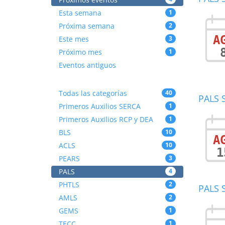
Esta semana
1
Próxima semana
2
A
Este mes
3
Próximo mes
1
Eventos antiguos
Todas las categorías
40
PALS S
Primeros Auxilios SERCA
1
Primeros Auxilios RCP y DEA
1
BLS
10
A
ACLS
10
1
PEARS
3
PALS
4
PHTLS
2
PALS S
AMLS
2
GEMS
1
TECC
1