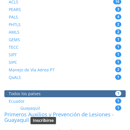
ACLS
10
PEARS
3
PALS
4
PHTLS
2
AMLS
2
GEMS
1
TECC
1
SIPT
1
SIPC
1
Manejo de Vía Aérea P7
2
QxALS
1
Todos los países
1
Ecuador
1
Guayaquil
1
Primeros Auxilios y Prevención de Lesiones -
Guayaquil
Inscribirse