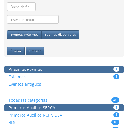
Eventos próximos
Eventos disponibles
Buscar
Limpiar
Próximos eventos
1
Este mes
1
Eventos antiguos
Todas las categorías
40
Primeros Auxilios SERCA
1
Primeros Auxilios RCP y DEA
1
BLS
10