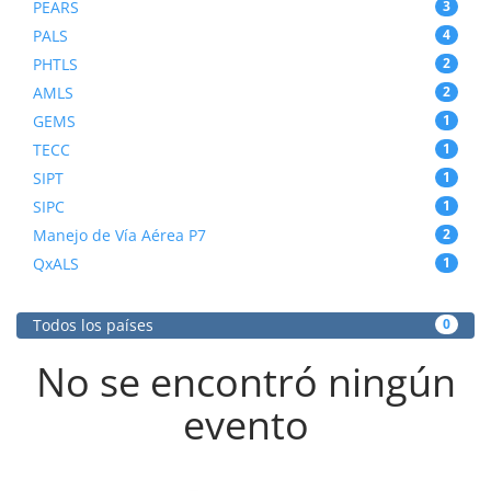
PEARS
3
PALS
4
PHTLS
2
AMLS
2
GEMS
1
TECC
1
SIPT
1
SIPC
1
Manejo de Vía Aérea P7
2
QxALS
1
Todos los países
0
No se encontró ningún
evento