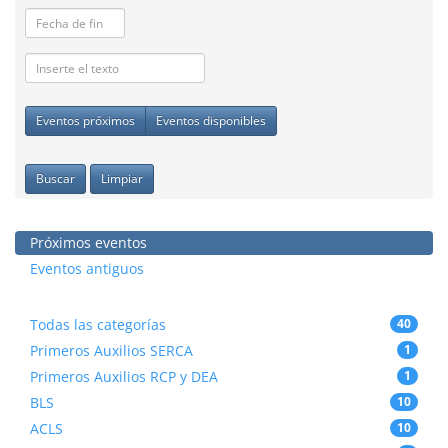
Eventos próximos
Eventos disponibles
Buscar
Limpiar
Próximos eventos
Eventos antiguos
Todas las categorías
40
Primeros Auxilios SERCA
1
Primeros Auxilios RCP y DEA
1
BLS
10
ACLS
10