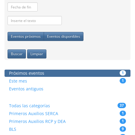
Eventos próximos
Eventos disponibles
Buscar
Limpiar
Próximos eventos
1
Este mes
1
Eventos antiguos
Todas las categorías
37
Primeros Auxilios SERCA
1
Primeros Auxilios RCP y DEA
1
BLS
9