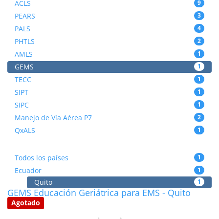
ACLS
9
PEARS
3
PALS
4
PHTLS
2
AMLS
1
GEMS
1
TECC
1
SIPT
1
SIPC
1
Manejo de Vía Aérea P7
2
QxALS
1
Todos los países
1
Ecuador
1
Quito
1
GEMS Educación Geriátrica para EMS - Quito
Agotado